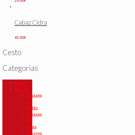
29.00
€
Cabaz Cidra
43.00
€
Cesto
Categorias
Azeite
Cabazes
Cabazes
em
Cartão
Cabazes
em
Cesta
Cabazes