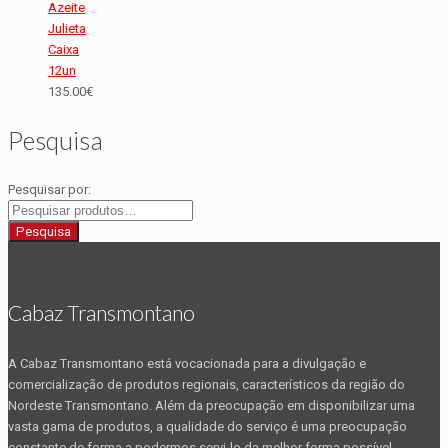
Azeite
Julieta
Caixa
12un
135.00
€
Pesquisa
Pesquisar por:
Cabaz Transmontano
A Cabaz Transmontano está vocacionada para a divulgação e
comercialização de produtos regionais, característicos da região do
Nordeste Transmontano. Além da preocupação em disponibilizar uma
vasta gama de produtos, a qualidade do serviço é uma preocupação
constante de forma a podermos servi-lo da melhor forma possível.