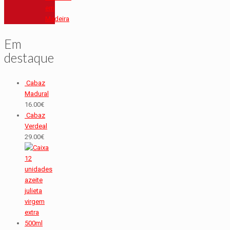
em
Madeira
Em
destaque
Cabaz
Madural
16.00
€
Cabaz
Verdeal
29.00
€