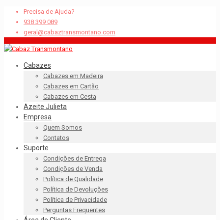
Precisa de Ajuda?
938 399 089
geral@cabaztransmontano.com
Cabazes
Cabazes em Madeira
Cabazes em Cartão
Cabazes em Cesta
Azeite Julieta
Empresa
Quem Somos
Contatos
Suporte
Condições de Entrega
Condições de Venda
Política de Qualidade
Política de Devoluções
Política de Privacidade
Perguntas Frequentes