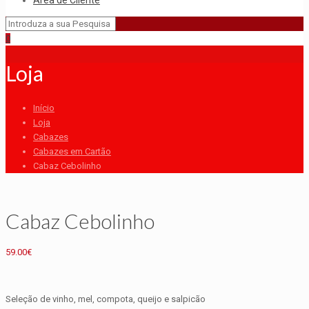
Área de Cliente
0
Loja
Início
Loja
Cabazes
Cabazes em Cartão
Cabaz Cebolinho
Cabaz Cebolinho
59.00
€
Seleção de vinho, mel, compota, queijo e salpicão